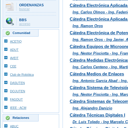
Cátedra Electrónica Aplicada 
ORDENANZAS
buscar
Ing. Carlos Olmos - Ing. Feder
Cátedra Electrónica Aplicada 
BBS
acceso
Ing. Ramon Oros
Cátedra Electrónica de Poten
Comunidad
Ing. Ramon Oros - Ing Javier,
ACETIQ
Cátedra Equipos de Microon
ADUT
Ing. Nestor Pisciotta - Ing. Fr
AVEIT
Cátedra Medidas Electrónicas
CEE
Ing. Carlos Centeno - Ing. Mar
Cátedra Medios de Enlaces
Club de Robótica
Ing. Antonio Garcia Abad - Ing.
DASUTEN
Cátedra Sistema de Televisió
DOJUTEN
Ing. Nestor Pisciotta - Ing. Ma
FAGDUT
Cátedra Sistemas de Teleco
IEEE - ACM
Ing. Alejandro Danizio
Cátedra Técnicas Digitales I
Relaciones
Dr. Luis Toledo - Ing Marcelo 
ABUC