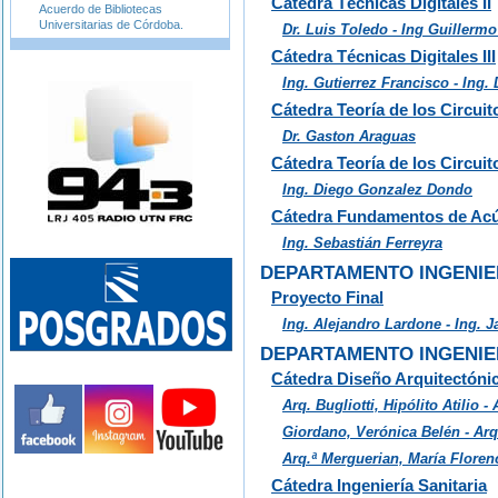
Cátedra Técnicas Digitales II
Acuerdo de Bibliotecas
Universitarias de Córdoba.
Dr. Luis Toledo - Ing Guillermo
Cátedra Técnicas Digitales III
Ing. Gutierrez Francisco - Ing
Cátedra Teoría de los Circuito
Dr. Gaston Araguas
Cátedra Teoría de los Circuito
Ing. Diego Gonzalez Dondo
Cátedra Fundamentos de Acús
Ing. Sebastián Ferreyra
DEPARTAMENTO INGENIE
Proyecto Final
Ing. Alejandro Lardone - Ing. 
DEPARTAMENTO INGENIER
Cátedra Diseño Arquitectóni
Arq. Bugliotti, Hipólito Atilio -
Giordano, Verónica Belén - Arq
Arq.ª Merguerian, María Floren
Cátedra Ingeniería Sanitaria