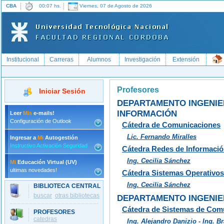
CBA
00:07 hs.
Viernes, 07 de Agosto de 2026
Institucional
Carreras
Alumnos
Investigación
Extensión
Profesores
Iniciar Sesión
DEPARTAMENTO INGENIER
INFORMACIÓN
Leer
Mis
e-mails!
Configuración de Outlook
Cátedra de Comunicaciones
Lic. Fernando Miralles
Ingresar a
Mi
Autogestión
Instructivo Activación Seguridad
Cátedra Redes de Informaci
Ing. Cecilia Sánchez
Mi
Educación Virtual (UV)
ultimas novedades!
Cátedra Sistemas Operativos
Ing. Cecilia Sánchez
BIBLIOTECA CENTRAL
buscar
otras bibliotecas
DEPARTAMENTO INGENIE
Cátedra de Sistemas de Com
PROFESORES
catedras
Ing. Alejandro Danizio - Ing. 