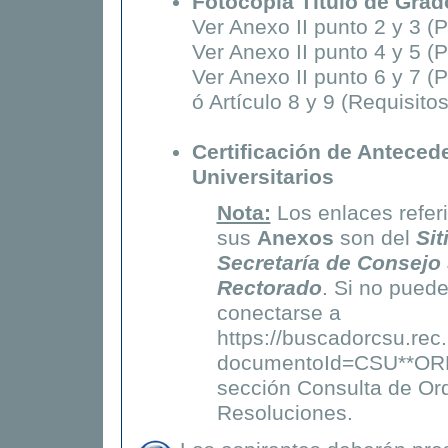
Fotocopia Título de Gra
Ver Anexo II punto 2 y 3 (P
Ver Anexo II punto 4 y 5 (
Ver Anexo II punto 6 y 7 (P
ó Artículo 8 y 9 (Requisitos
Certificación de Antece
Universitarios
Nota:
Los enlaces refer
sus
Anexos
son del
Sit
Secretaría de Consejo
Rectorado
. Si no puede
conectarse a
https://buscadorcsu.rec
documentoId=CSU**ORD
sección Consulta de Or
Resoluciones.