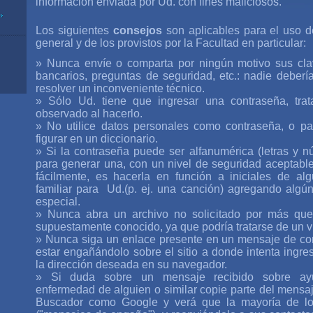
información enviada por Ud. con fines maliciosos.
Los siguientes
consejos
son aplicables para el uso 
general y de los provistos por la Facultad en particular:
» Nunca envíe o comparta por ningún motivo sus cla
bancarios, preguntas de seguridad, etc.: nadie debería
resolver un inconveniente técnico.
» Sólo Ud. tiene que ingresar una contraseña, trat
observado al hacerlo.
» No utilice datos personales como contraseña, o p
figurar en un diccionario.
» Si la contraseña puede ser alfanumérica (letras y 
para generar una, con un nivel de seguridad aceptable
fácilmente, es hacerla en función a iniciales de al
familiar para Ud.(p. ej. una canción) agregando algú
especial.
» Nunca abra un archivo no solicitado por más qu
supuestamente conocido, ya que podría tratarse de un v
» Nunca siga un enlace presente en un mensaje de co
estar engañándolo sobre el sitio a donde intenta ingre
la dirección deseada en su navegador.
» Si duda sobre un mensaje recibido sobre ayu
enfermedad de alguien o similar copie parte del mensa
Buscador como Google y verá que la mayoría de l