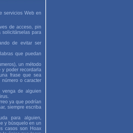
de servicios Web en
ves de acceso, pin
 solicitárselas para
ando de evitar ser
alabras que puedan
números), un método
 y poder recordarla
guna frase que sea
n número o caracter
e venga de alguien
irus.
rreo ya que podrían
sar, siempre escriba
da para alguien,
je y búsquelo en un
os casos son Hoax