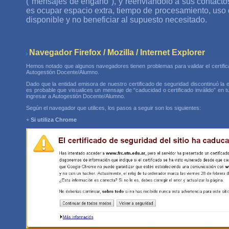
("mensajes de engaño"), y reenviándolo a sus contactos
es ocupar espacio extra, tiempo de procesamiento, uso
disponible y no beneficiar al supuesto necesitado.
Navegador Firefox / Mozilla / Internet Explorer
Hemos notado que algunos navegadores tienen problemas para validar el certificad
Autogestión Docente/Alumno.
Dado que la entidad emisora de nuestro certificado de seguridad discontinuó la 
es probable que visualices un mensaje de “caducidad o certificado inválido” en 
ingresar a Autogestión Docente/Alumno.
Según el navegador que utilices, los pasos a seguir son los siguientes:
+
Si utiliza Chrome