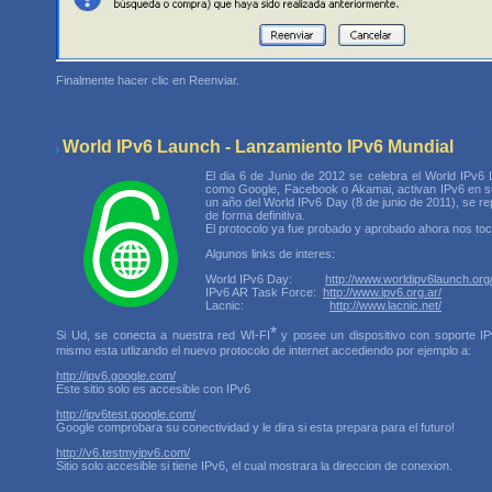
Finalmente hacer clic en Reenviar.
World IPv6 Launch - Lanzamiento IPv6 Mundial
El dia 6 de Junio de 2012 se celebra el World IPv6
como Google, Facebook o Akamai, activan IPv6 en su
un año del World IPv6 Day (8 de junio de 2011), se re
de forma definitiva.
El protocolo ya fue probado y aprobado ahora nos toca 
Algunos links de interes:
World IPv6 Day:
http://www.worldipv6launch.org
IPv6 AR Task Force:
http://www.ipv6.org.ar/
Lacnic:
http://www.lacnic.net/
*
Si Ud, se conecta a nuestra red WI-FI
y posee un dispositivo con soporte I
mismo esta utlizando el nuevo protocolo de internet accediendo por ejemplo a:
http://ipv6.google.com/
Este sitio solo es accesible con IPv6
http://ipv6test.google.com/
Google comprobara su conectividad y le dira si esta prepara para el futuro!
http://v6.testmyipv6.com/
Sitio solo accesible si tiene IPv6, el cual mostrara la direccion de conexion.