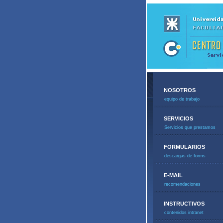
NOSOTROS
equipo de trabajo
SERVICIOS
Servicios que prestamos
FORMULARIOS
descargas de forms
E-MAIL
recomendaciones
INSTRUCTIVOS
contenidos intranet