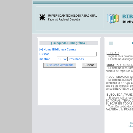
|
Búsqueda Bibliográfica
|
1
|
[+] Home Biblioteca Central
BUSCAR
Buscar
Ingrese la/s palabra
mostrar
resultados
El sistema distingue 
MOSTRAR RESULT
El sistema mostrará p
número de registros a 
RECUPERACIÓN D
El sistema buscará 
contenga la FRASE EX
que se las ingresó)
de la BIBLIOTECA C
BUSQUEDA AVAN
Si desea refinar su
EDITORIAL, TEMA, GE
BUSCAR EN TODAS LA
También podrá decid
PALABRA o la FRAS
20
Mae